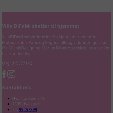
Villa DiFaMi skatter til hjemmet
VillaDiFaMi selger interiør fra kjente merker som
Mateus,SabreParis og Søgne.I tillegg vidunderlige såper
fra MichelDesign og Marius Faber og resirkulerte vesker
fra Handed By.
Org. 919577142
Kontakt oss
Hvalstadveien 71
1395 Hvalstad
Tlf:
99257899