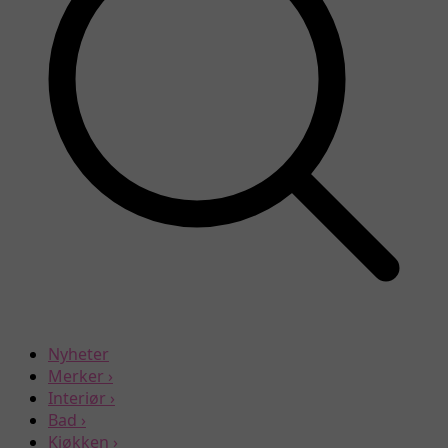
Nyheter
Merker
›
Interiør
›
Bad
›
Kjøkken
›