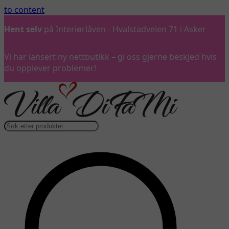
to content
Ring oss
gjerne på 992 57 899
Vi har lansert ny nettbutikk – gi oss gjerne beskjed hvis
du opplever problemer!