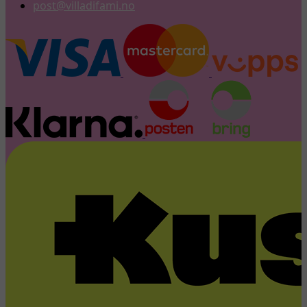
post@villadifami.no