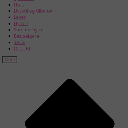
Ute
›
Livsstil og tilbehør
›
Leker
Hytte
›
Sommerhytte
Bestselgere
SALG
OUTLET
Mer
›