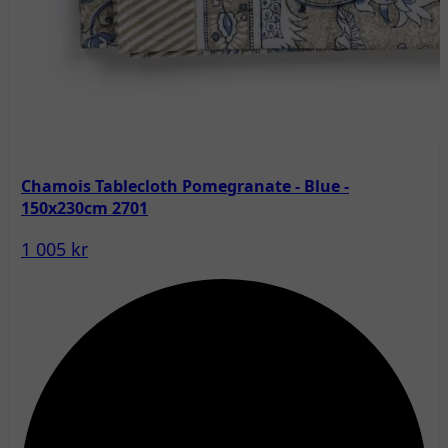
Chamois Tablecloth Pomegranate - Blue -
150x230cm 2701
1 005 kr