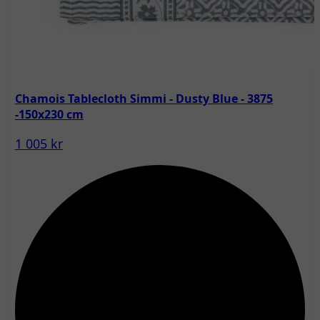
Chamois Tablecloth Simmi - Dusty Blue - 3875
-150x230 cm
1 005 kr