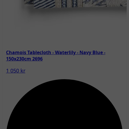
Chamois Tablecloth - Waterlily - Navy Blue -
150x230cm 2696
1 050 kr