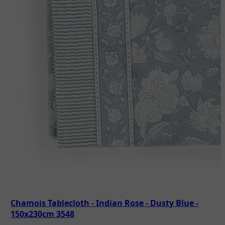
Chamois Tablecloth - Indian Rose - Dusty Blue -
150x230cm 3548