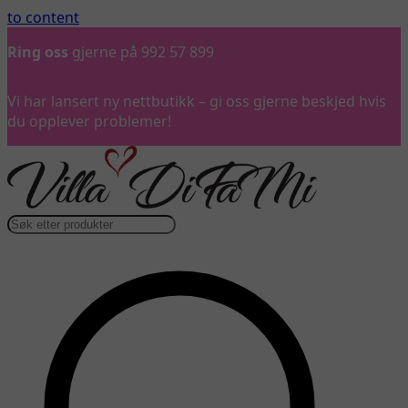
to content
Gratis frakt
over 3 000 kr*
Vi har lansert ny nettbutikk – gi oss gjerne beskjed hvis
du opplever problemer!