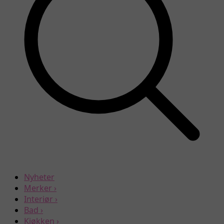
Nyheter
Merker
›
Interiør
›
Bad
›
Kjøkken
›