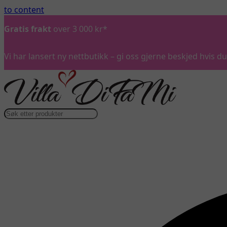
to content
Gratis frakt
over 3 000 kr*
Vi har lansert ny nettbutikk – gi oss gjerne beskjed hvis 