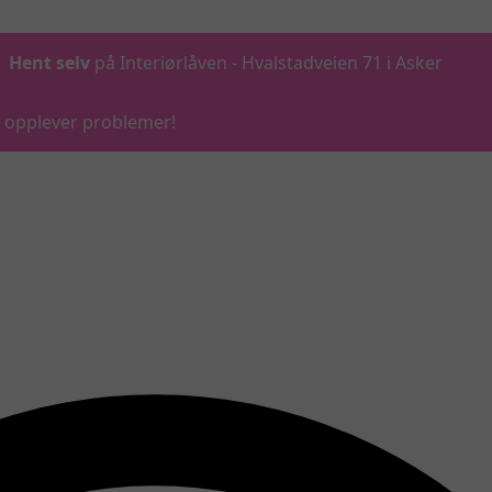
Hent selv
på Interiørlåven - Hvalstadveien 71 i Asker
du opplever problemer!