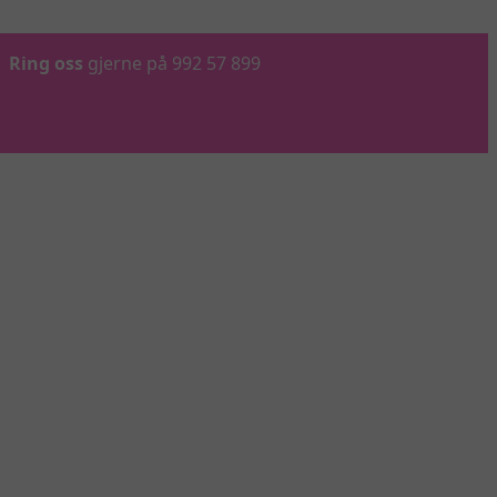
Ring oss
gjerne på 992 57 899