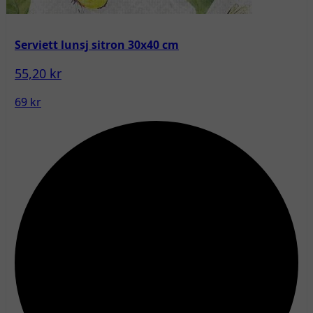
Serviett lunsj sitron 30x40 cm
55,20 kr
69 kr