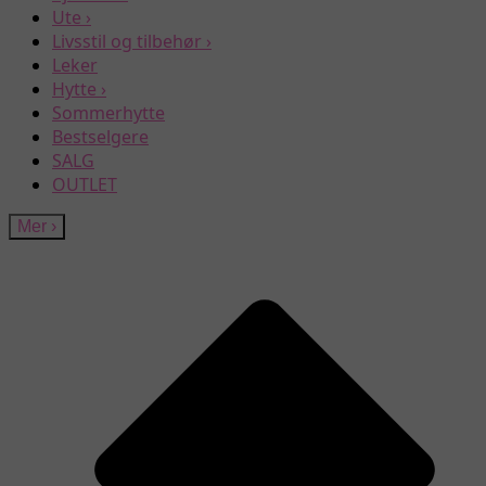
Ute
›
Livsstil og tilbehør
›
Leker
Hytte
›
Sommerhytte
Bestselgere
SALG
OUTLET
Mer
›