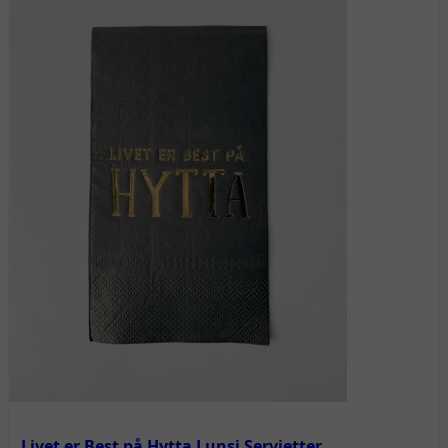
Livet er Best på Hytta Lunsj Servietter