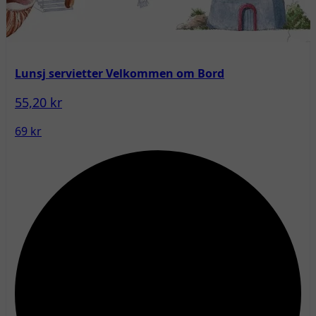
Lunsj servietter Velkommen om Bord
55,20 kr
69 kr