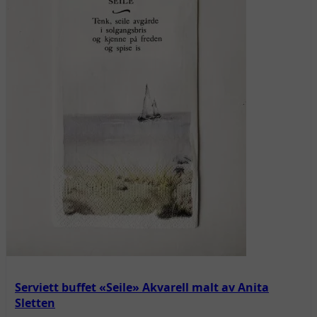
Serviett buffet «Seile» Akvarell malt av Anita
Sletten