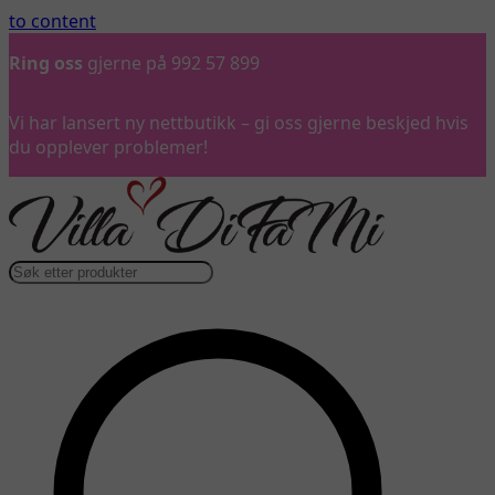
to content
Ring oss
gjerne på 992 57 899
Vi har lansert ny nettbutikk – gi oss gjerne beskjed hvis
du opplever problemer!