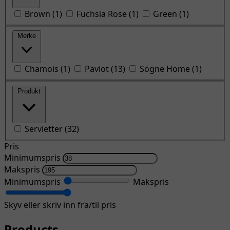
Brown
(
1
)
Fuchsia Rose
(
1
)
Green
(
1
)
Merke
Chamois
(
1
)
Paviot
(
13
)
Sögne Home
(
1
)
Produkt
Servietter
(
32
)
Pris
Minimumspris
Makspris
Minimumspris
Makspris
Skyv eller skriv inn fra/til pris
Products