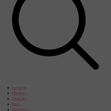
Nyheter
Merker
›
Interiør
›
Bad
›
Kjøkken
›