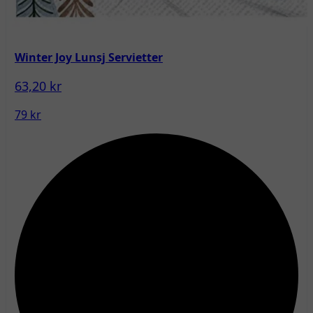
Winter Joy Lunsj Servietter
63,20 kr
79 kr