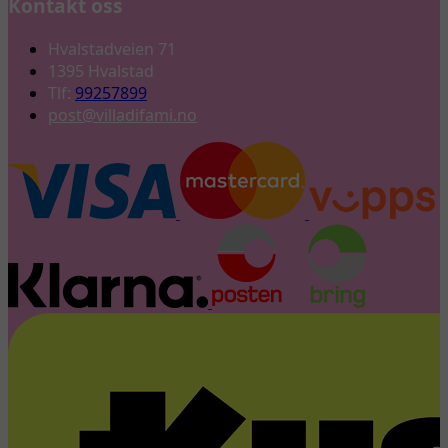
Kontakt oss
Hvalstadveien 71
1395 Hvalstad
Tlf:
99257899
post@villadifami.no