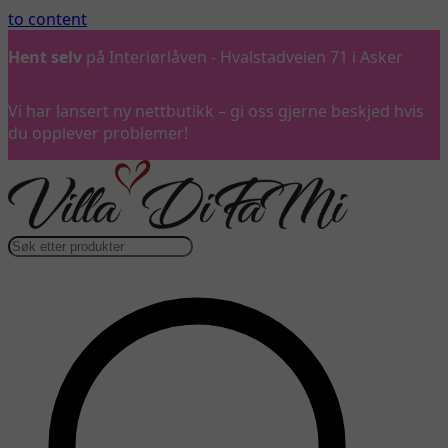
to content
Hent selv
på Interiørlåven - Hvalstadveien 71 i Asker
Vi har lansert ny nettbutikk – gi oss gjerne beskjed hvis
du opplever problemer!