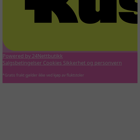
Powered by 24Nettbutikk
Salgsbetingelser
Cookies
Sikkerhet og personvern
*Gratis frakt gjelder ikke ved kjøp av fluktstoler