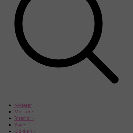
Nyheter
Merker
›
Interiør
›
Bad
›
Kjøkken
›