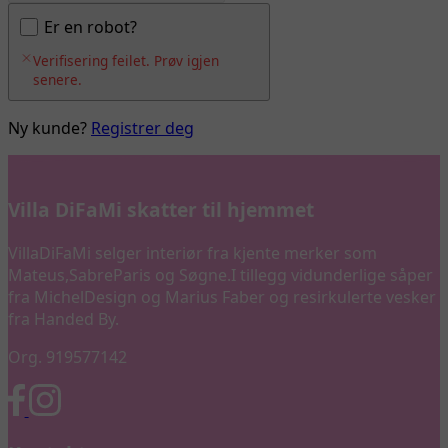
Er en robot?
Verifisering feilet. Prøv igjen
senere.
Ny kunde?
Registrer deg
Villa DiFaMi skatter til hjemmet
VillaDiFaMi selger interiør fra kjente merker som
Mateus,SabreParis og Søgne.I tillegg vidunderlige såper
fra MichelDesign og Marius Faber og resirkulerte vesker
fra Handed By.
Org. 919577142