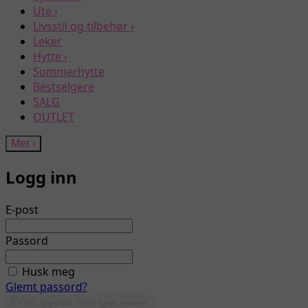
Ute
›
Livsstil og tilbehør
›
Leker
Hytte
›
Sommerhytte
Bestselgere
SALG
OUTLET
Mer
›
Logg inn
E-post
Passord
Husk meg
Glemt passord?
En feil oppstod. Prøv igjen senere.