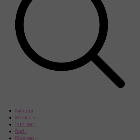
Nyheter
Merker
›
Interiør
›
Bad
›
Kjøkken
›