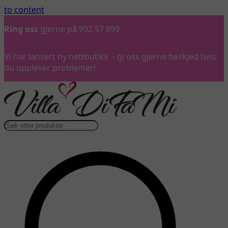
to content
Ring oss
gjerne på 992 57 899
Vi har lansert ny nettbutikk – gi oss gjerne beskjed hvis
du opplever problemer!