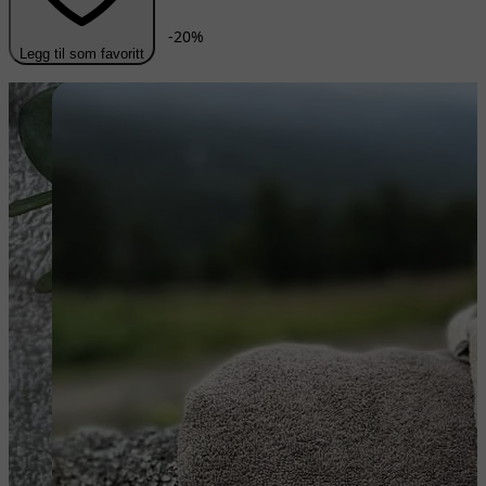
-
20
%
Legg til som favoritt