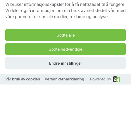
Vi bruker informasjonskapsler for å få nettstedet til å fungere
Vi deler også informasjon om din bruk av nettstedet vårt med
våre partnere for sosiale medier, reklame og analyse.
Godta alle
Godta nødvendige
Endre innstillinger
Ski Håndkle 70x140
Vår bruk av cookies
Personvernærklæring
Powered by
Beskrivelse
Produkt pris
223,20 kr