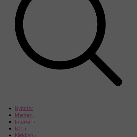
Nyheter
Merker
›
Interiør
›
Bad
›
Kjøkken
›