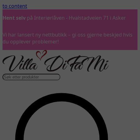
to content
Hent selv
på Interiørlåven - Hvalstadveien 71 i Asker
Vi har lansert ny nettbutikk – gi oss gjerne beskjed hvis
du opplever problemer!