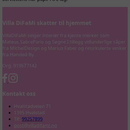
Villa DiFaMi skatter til hjemmet
VillaDiFaMi selger interiør fra kjente merker som
Mateus,SabreParis og Søgne.I tillegg vidunderlige såper
fra MichelDesign og Marius Faber og resirkulerte vesker
fra Handed By.
Org. 919577142
Kontakt oss
Hvalstadveien 71
1395 Hvalstad
Tlf:
99257899
post@villadifami.no