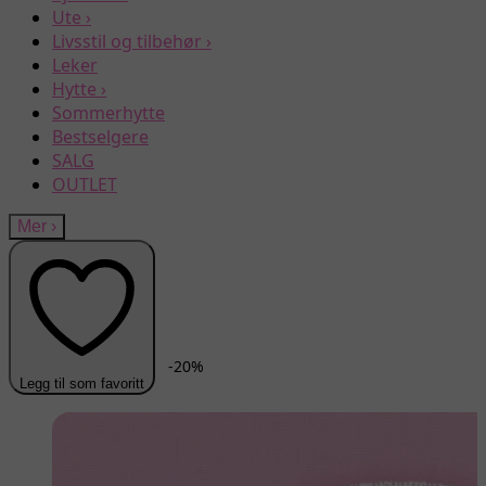
Ute
›
Livsstil og tilbehør
›
Leker
Hytte
›
Sommerhytte
Bestselgere
SALG
OUTLET
Mer
›
-
20
%
Legg til som favoritt