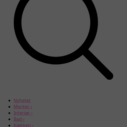
Nyheter
Merker
›
Interiør
›
Bad
›
Kjøkken
›