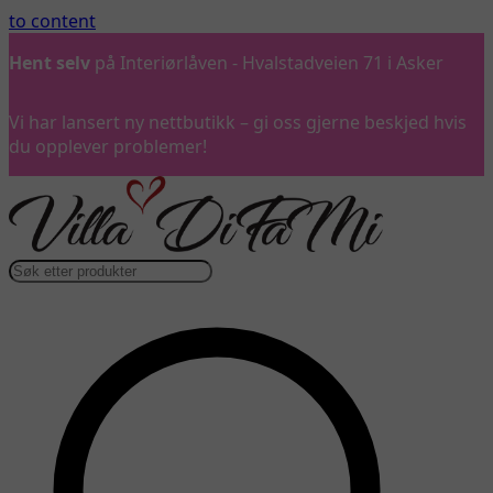
to content
Ring oss
gjerne på 992 57 899
Vi har lansert ny nettbutikk – gi oss gjerne beskjed hvis
du opplever problemer!