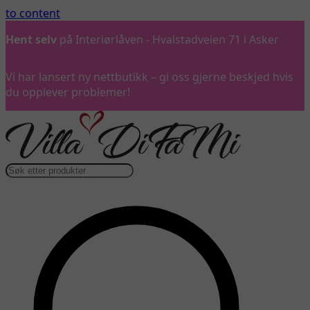
to content
Hent selv
på Interiørlåven - Hvalstadveien 71 i Asker
Vi har lansert ny nettbutikk – gi oss gjerne beskjed hvis
du opplever problemer!