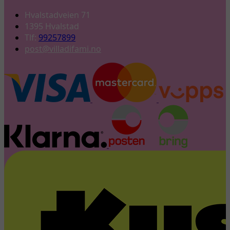
Hvalstadveien 71
1395 Hvalstad
Tlf:
99257899
post@villadifami.no