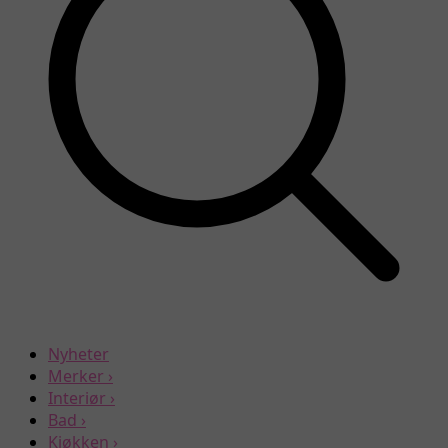
Nyheter
Merker
›
Interiør
›
Bad
›
Kjøkken
›