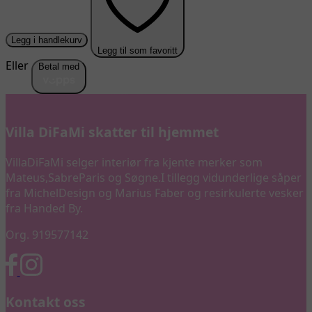
Legg i handlekurv
Legg til som favoritt
Eller
Betal med
Villa DiFaMi skatter til hjemmet
VillaDiFaMi selger interiør fra kjente merker som
Mateus,SabreParis og Søgne.I tillegg vidunderlige såper
fra MichelDesign og Marius Faber og resirkulerte vesker
fra Handed By.
Org. 919577142
Kontakt oss