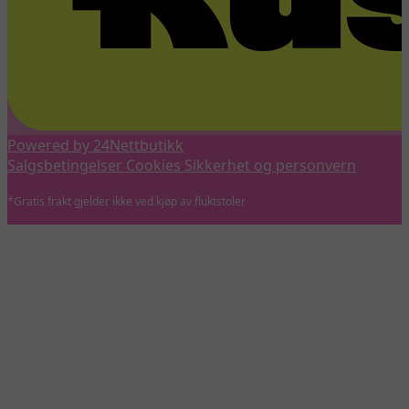
Powered by 24Nettbutikk
Salgsbetingelser
Cookies
Sikkerhet og personvern
*Gratis frakt gjelder ikke ved kjøp av fluktstoler