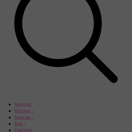
Nyheter
Merker
›
Interiør
›
Bad
›
Kjøkken
›