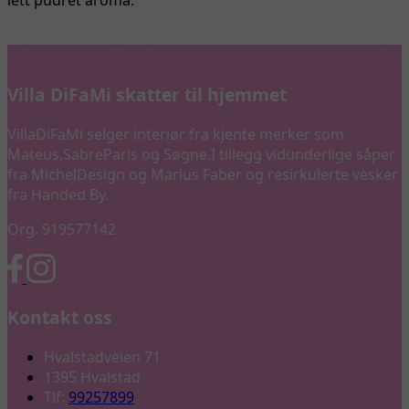
Villa DiFaMi skatter til hjemmet
VillaDiFaMi selger interiør fra kjente merker som
Mateus,SabreParis og Søgne.I tillegg vidunderlige såper
fra MichelDesign og Marius Faber og resirkulerte vesker
fra Handed By.
Org. 919577142
Kontakt oss
Hvalstadveien 71
1395 Hvalstad
Tlf:
99257899