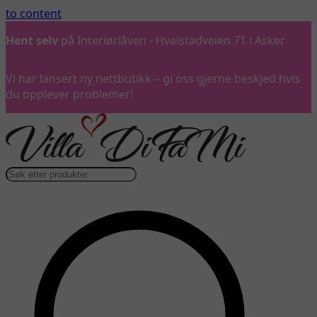
to content
Hent selv
på Interiørlåven - Hvalstadveien 71 i Asker
Vi har lansert ny nettbutikk – gi oss gjerne beskjed hvis
du opplever problemer!