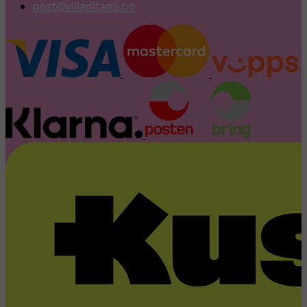
post@villadifami.no