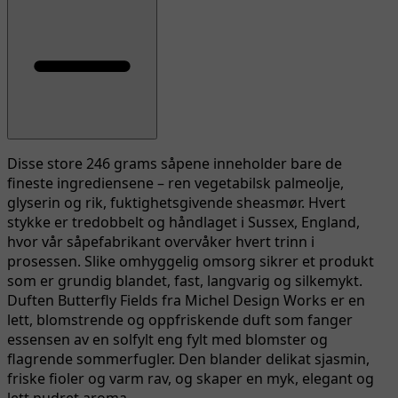
Disse store 246 grams såpene inneholder bare de
fineste ingrediensene – ren vegetabilsk palmeolje,
glyserin og rik, fuktighetsgivende sheasmør. Hvert
stykke er tredobbelt og håndlaget i Sussex, England,
hvor vår såpefabrikant overvåker hvert trinn i
prosessen. Slike omhyggelig omsorg sikrer et produkt
som er grundig blandet, fast, langvarig og silkemykt.
Duften Butterfly Fields fra Michel Design Works er en
lett, blomstrende og oppfriskende duft som fanger
essensen av en solfylt eng fylt med blomster og
flagrende sommerfugler. Den blander delikat sjasmin,
friske fioler og varm rav, og skaper en myk, elegant og
lett pudret aroma.