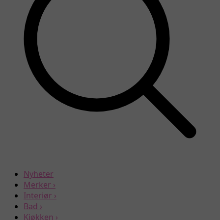
Nyheter
Merker
›
Interiør
›
Bad
›
Kjøkken
›