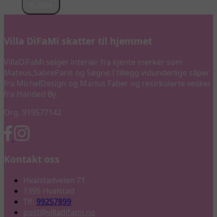
Villa DiFaMi skatter til hjemmet
VillaDiFaMi selger interiør fra kjente merker som
Mateus,SabreParis og Søgne.I tillegg vidunderlige såper
fra MichelDesign og Marius Faber og resirkulerte vesker
fra Handed By.
Org. 919577142
Kontakt oss
Hvalstadveien 71
1395 Hvalstad
Tlf:
99257899
post@villadifami.no