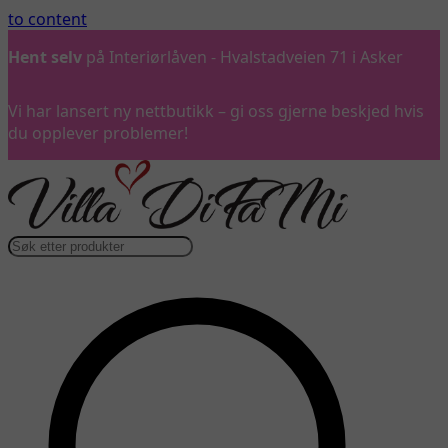
to content
Hent selv
på Interiørlåven - Hvalstadveien 71 i Asker
Vi har lansert ny nettbutikk – gi oss gjerne beskjed hvis
du opplever problemer!