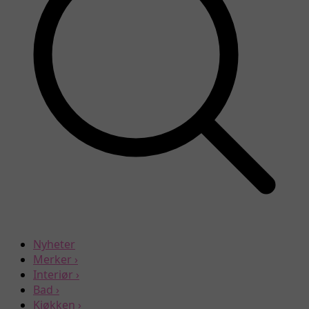
Nyheter
Merker
›
Interiør
›
Bad
›
Kjøkken
›