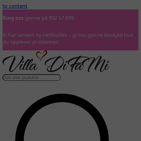
to content
Ring oss
gjerne på 992 57 899
Vi har lansert ny nettbutikk – gi oss gjerne beskjed hvis
du opplever problemer!