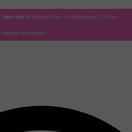
Hent selv
på Interiørlåven - Hvalstadveien 71 i Asker
du opplever problemer!