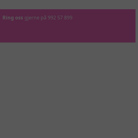
Ring oss
gjerne på 992 57 899