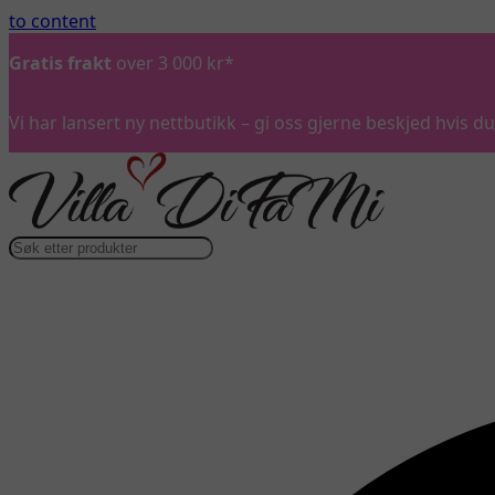
to content
Gratis frakt
over 3 000 kr*
Vi har lansert ny nettbutikk – gi oss gjerne beskjed hvis 