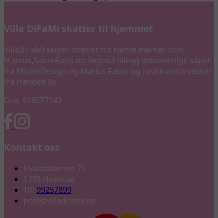
Villa DiFaMi skatter til hjemmet
VillaDiFaMi selger interiør fra kjente merker som
Mateus,SabreParis og Søgne.I tillegg vidunderlige såper
fra MichelDesign og Marius Faber og resirkulerte vesker
fra Handed By.
Org. 919577142
Kontakt oss
Hvalstadveien 71
1395 Hvalstad
Tlf:
99257899
post@villadifami.no