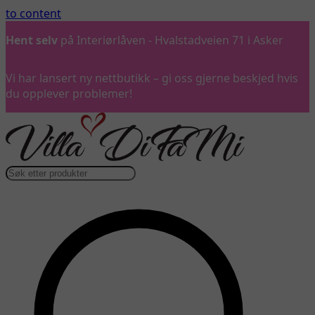
to content
1 i Asker
Ring oss
gjerne på 992 57 899
Vi har lansert ny nettbutikk – gi oss gjerne beskjed hvis
du opplever problemer!