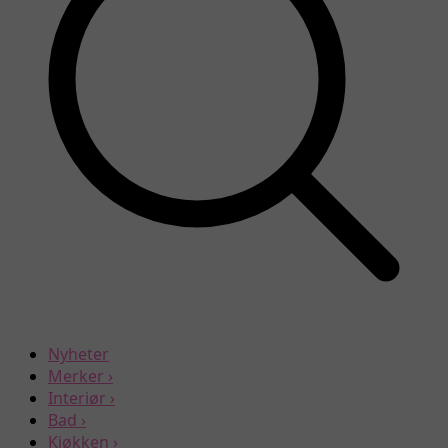
Nyheter
Merker
›
Interiør
›
Bad
›
Kjøkken
›