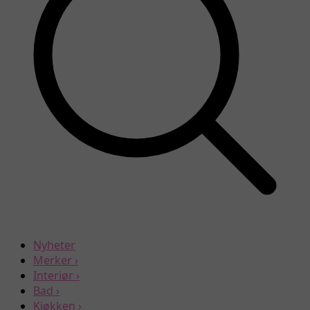
Nyheter
Merker
›
Interiør
›
Bad
›
Kjøkken
›