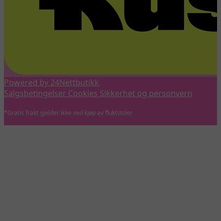
Powered by 24Nettbutikk
Salgsbetingelser
Cookies
Sikkerhet og personvern
*Gratis frakt gjelder ikke ved kjøp av fluktstoler