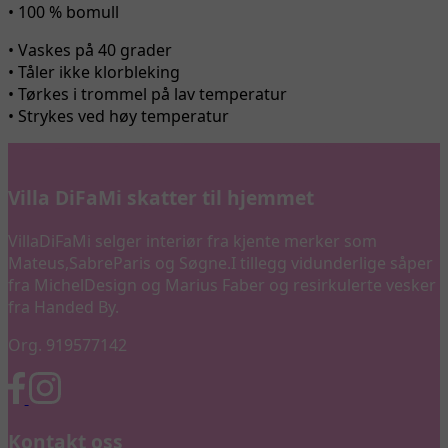
• 100 % bomull
• Vaskes på 40 grader
• Tåler ikke klorbleking
• Tørkes i trommel på lav temperatur
• Strykes ved høy temperatur
Villa DiFaMi skatter til hjemmet
VillaDiFaMi selger interiør fra kjente merker som
Mateus,SabreParis og Søgne.I tillegg vidunderlige såper
fra MichelDesign og Marius Faber og resirkulerte vesker
fra Handed By.
Org. 919577142
Kontakt oss