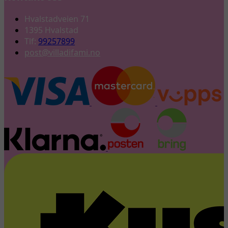
Hvalstadveien 71
1395 Hvalstad
Tlf:
99257899
post@villadifami.no