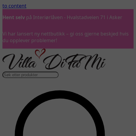
to content
Ring oss
gjerne på 992 57 899
Vi har lansert ny nettbutikk – gi oss gjerne beskjed hvis
du opplever problemer!