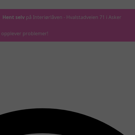
Hent selv
på Interiørlåven - Hvalstadveien 71 i Asker
du opplever problemer!