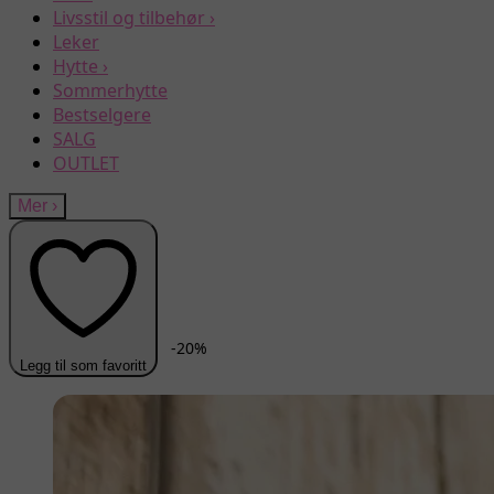
Livsstil og tilbehør
›
Leker
Hytte
›
Sommerhytte
Bestselgere
SALG
OUTLET
Mer
›
-
20
%
Legg til som favoritt