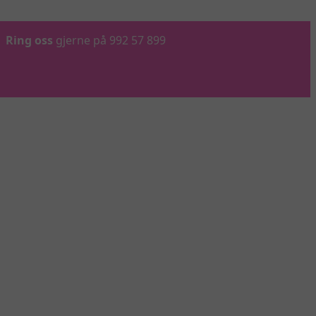
Ring oss
gjerne på 992 57 899