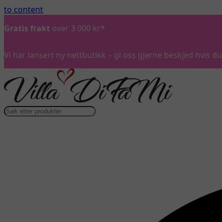
to content
Gratis frakt
over 3 000 kr*
Vi har lansert ny nettbutikk – gi oss gjerne beskjed hvis 