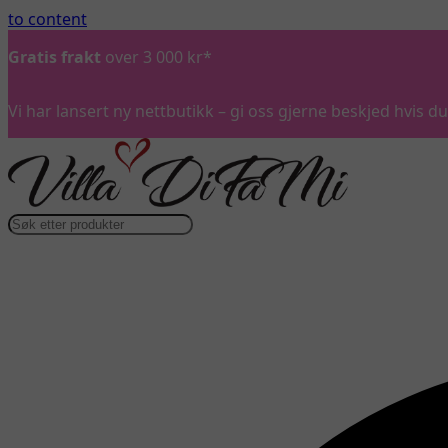
to content
Gratis frakt
over 3 000 kr*
Vi har lansert ny nettbutikk – gi oss gjerne beskjed hvis 