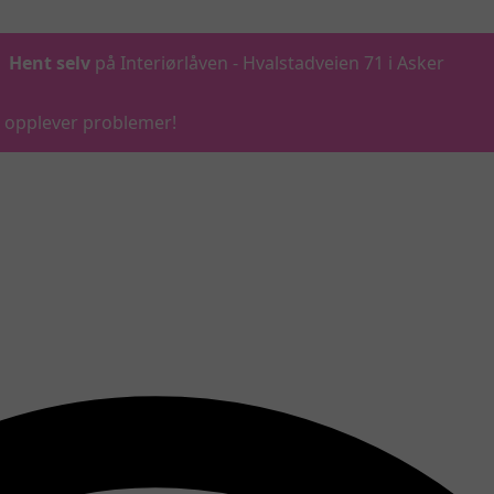
Hent selv
på Interiørlåven - Hvalstadveien 71 i Asker
du opplever problemer!