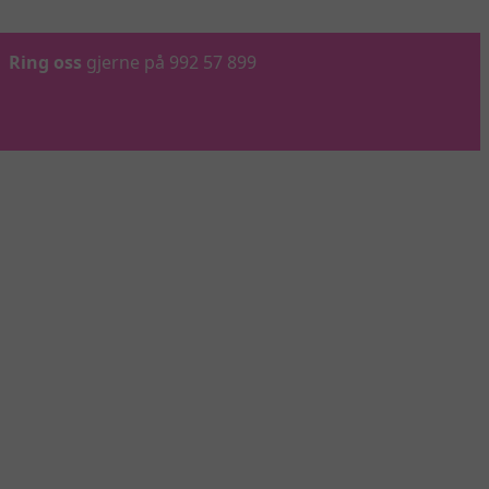
Ring oss
gjerne på 992 57 899