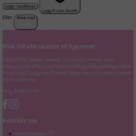
Legg i handlekurv
Legg til som favoritt
Eller
Betal med
Villa DiFaMi skatter til hjemmet
VillaDiFaMi selger interiør fra kjente merker som
Mateus,SabreParis og Søgne.I tillegg vidunderlige såper
fra MichelDesign og Marius Faber og resirkulerte vesker
fra Handed By.
Org. 919577142
Kontakt oss
Hvalstadveien 71