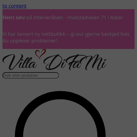
to content
Hent selv
på Interiørlåven - Hvalstadveien 71 i Asker
Vi har lansert ny nettbutikk – gi oss gjerne beskjed hvis
du opplever problemer!