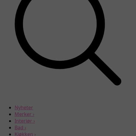
Nyheter
Merker
›
Interiør
›
Bad
›
Kjøkken
›