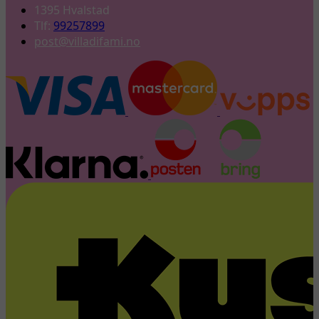
1395 Hvalstad
Tlf:
99257899
post@villadifami.no