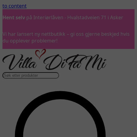
to content
Ring oss
gjerne på 992 57 899
Vi har lansert ny nettbutikk – gi oss gjerne beskjed hvis
du opplever problemer!