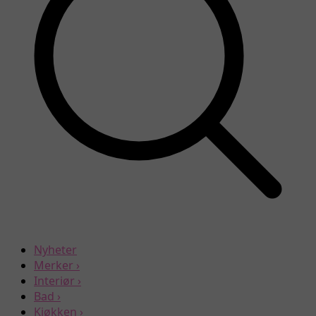
Nyheter
Merker
›
Interiør
›
Bad
›
Kjøkken
›