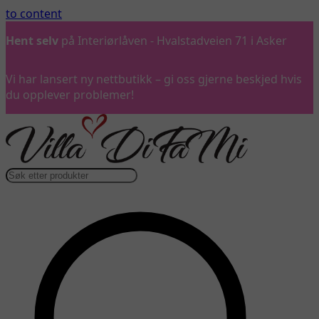
to content
Ring oss
gjerne på 992 57 899
Vi har lansert ny nettbutikk – gi oss gjerne beskjed hvis
du opplever problemer!