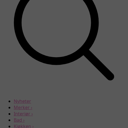
Nyheter
Merker
›
Interiør
›
Bad
›
Kjøkken
›