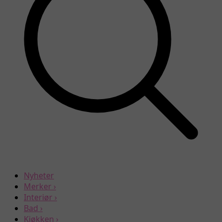
Nyheter
Merker
›
Interiør
›
Bad
›
Kjøkken
›