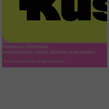
Powered by 24Nettbutikk
Salgsbetingelser
Cookies
Sikkerhet og personvern
*Gratis frakt gjelder ikke ved kjøp av fluktstoler