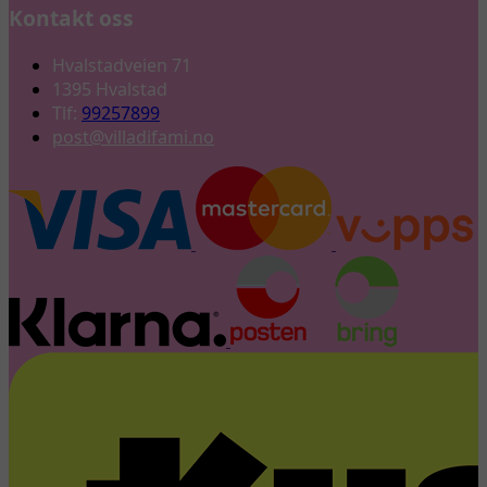
Kontakt oss
Hvalstadveien 71
1395 Hvalstad
Tlf:
99257899
post@villadifami.no