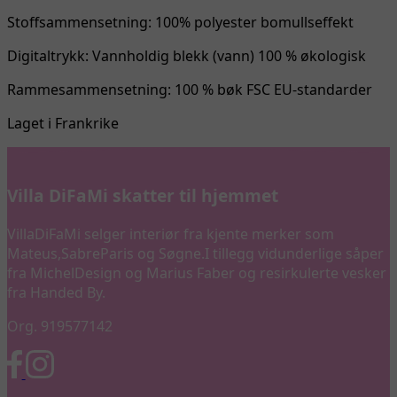
Stoffsammensetning: 100% polyester bomullseffekt
Digitaltrykk: Vannholdig blekk (vann) 100 % økologisk
Rammesammensetning: 100 % bøk FSC EU-standarder
Laget i Frankrike
Villa DiFaMi skatter til hjemmet
VillaDiFaMi selger interiør fra kjente merker som
Mateus,SabreParis og Søgne.I tillegg vidunderlige såper
fra MichelDesign og Marius Faber og resirkulerte vesker
fra Handed By.
Org. 919577142