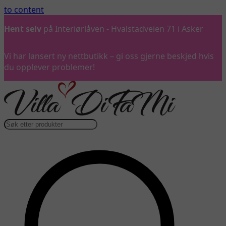
to content
Ring oss
gjerne på 992 57 899
Vi har lansert ny nettbutikk – gi oss gjerne beskjed hvis
du opplever problemer!