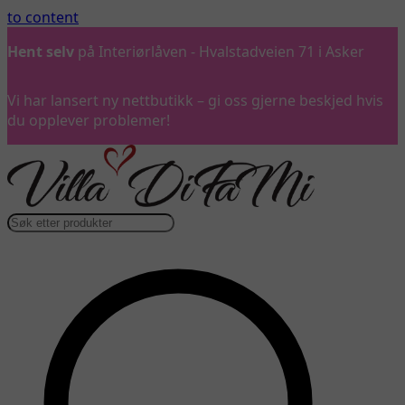
to content
Ring oss
gjerne på 992 57 899
Vi har lansert ny nettbutikk – gi oss gjerne beskjed hvis
du opplever problemer!