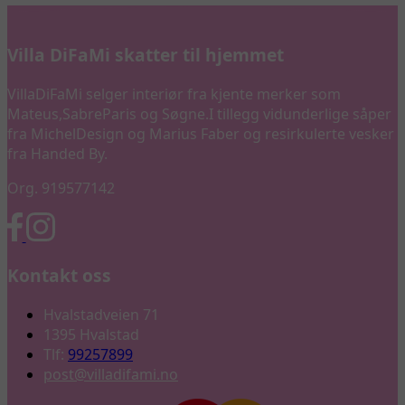
Villa DiFaMi skatter til hjemmet
VillaDiFaMi selger interiør fra kjente merker som
Mateus,SabreParis og Søgne.I tillegg vidunderlige såper
fra MichelDesign og Marius Faber og resirkulerte vesker
fra Handed By.
Org. 919577142
Kontakt oss
Hvalstadveien 71
1395 Hvalstad
Tlf:
99257899
post@villadifami.no