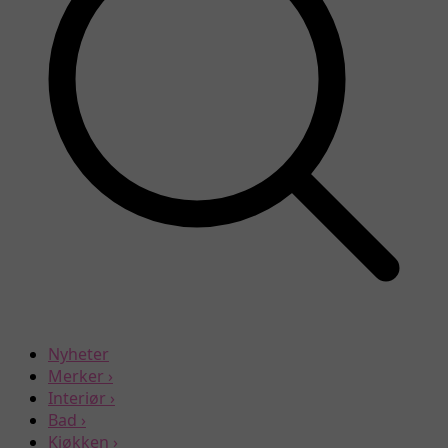
Nyheter
Merker
›
Interiør
›
Bad
›
Kjøkken
›