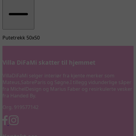
Putetrekk 50x50
Villa DiFaMi skatter til hjemmet
VillaDiFaMi selger interiør fra kjente merker som
Mateus,SabreParis og Søgne.I tillegg vidunderlige såper
fra MichelDesign og Marius Faber og resirkulerte vesker
fra Handed By.
Org. 919577142