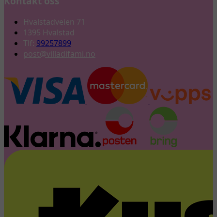
Kontakt oss
Hvalstadveien 71
1395 Hvalstad
Tlf:
99257899
post@villadifami.no