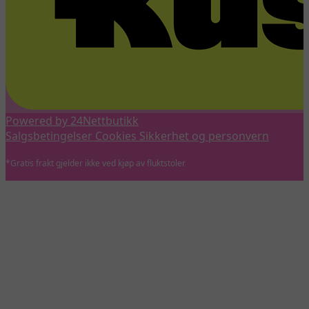
Powered by 24Nettbutikk
Salgsbetingelser
Cookies
Sikkerhet og personvern
*Gratis frakt gjelder ikke ved kjøp av fluktstoler