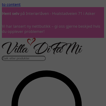
to content
Hent selv
på Interiørlåven - Hvalstadveien 71 i Asker
Vi har lansert ny nettbutikk – gi oss gjerne beskjed hvis
du opplever problemer!