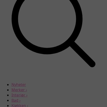
Nyheter
Merker
›
Interiør
›
Bad
›
Kjøkken
›