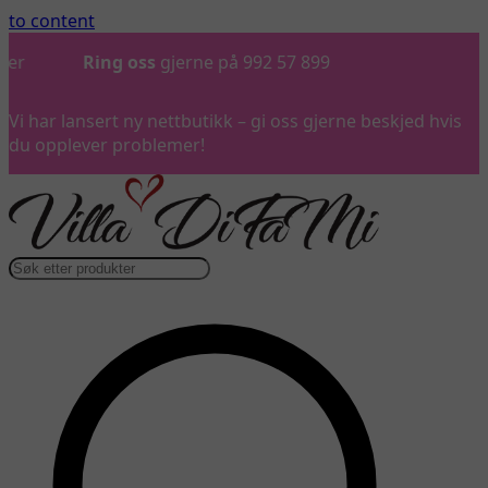
to content
Ring oss
gjerne på 992 57 899
Vi har lansert ny nettbutikk – gi oss gjerne beskjed hvis
du opplever problemer!