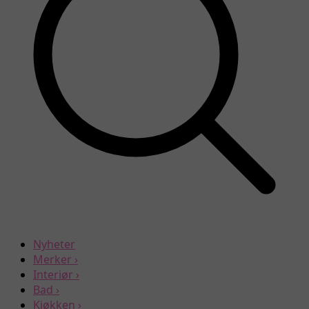
Nyheter
Merker
›
Interiør
›
Bad
›
Kjøkken
›