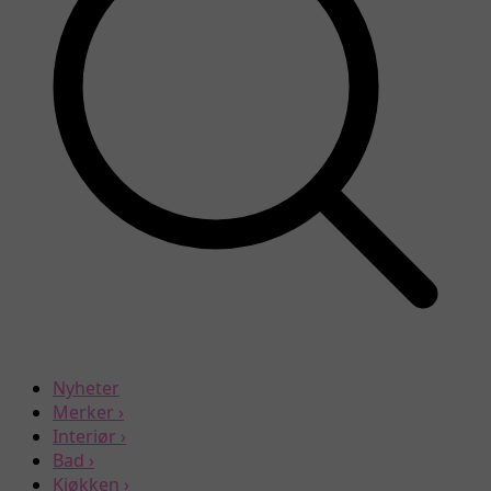
Nyheter
Merker
›
Interiør
›
Bad
›
Kjøkken
›