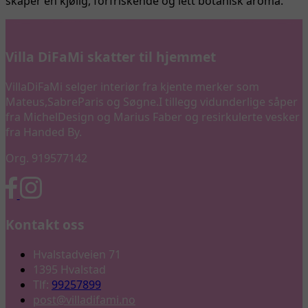
skaper en kjølig, forfriskende og lett botanisk aroma.
Villa DiFaMi skatter til hjemmet
VillaDiFaMi selger interiør fra kjente merker som
Mateus,SabreParis og Søgne.I tillegg vidunderlige såper
fra MichelDesign og Marius Faber og resirkulerte vesker
fra Handed By.
Org. 919577142
Kontakt oss
Hvalstadveien 71
1395 Hvalstad
Tlf:
99257899
post@villadifami.no