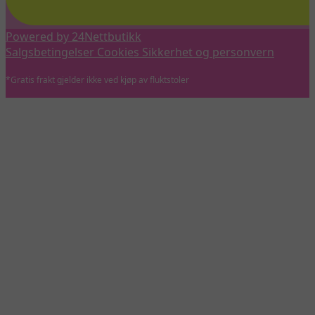
Powered by 24Nettbutikk
Salgsbetingelser
Cookies
Sikkerhet og personvern
*Gratis frakt gjelder ikke ved kjøp av fluktstoler