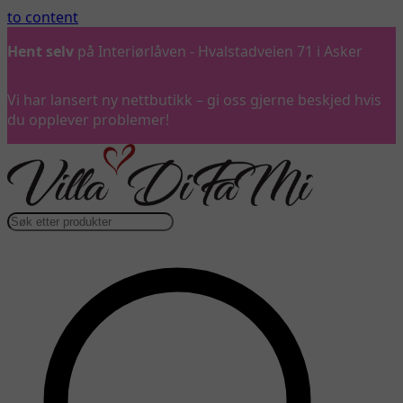
to content
Hent selv
på Interiørlåven - Hvalstadveien 71 i Asker
Vi har lansert ny nettbutikk – gi oss gjerne beskjed hvis
du opplever problemer!