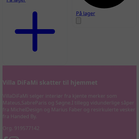
På lager
Villa DiFaMi skatter til hjemmet
VillaDiFaMi selger interiør fra kjente merker som
Mateus,SabreParis og Søgne.I tillegg vidunderlige såper
fra MichelDesign og Marius Faber og resirkulerte vesker
fra Handed By.
Org. 919577142