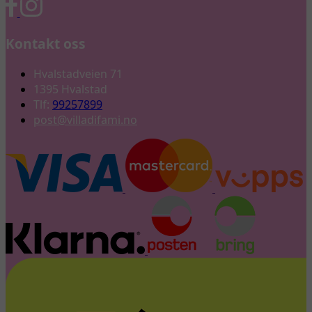
Kontakt oss
Hvalstadveien 71
1395 Hvalstad
Tlf:
99257899
post@villadifami.no