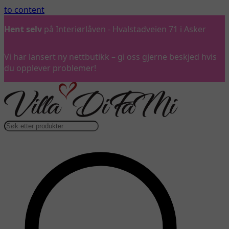
to content
Ring oss
gjerne på 992 57 899
…
Vi har lansert ny nettbutikk – gi oss gjerne beskjed hvis
du opplever problemer!