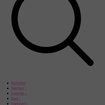
Nyheter
Merker
›
Interiør
›
Bad
›
Kjøkken
›