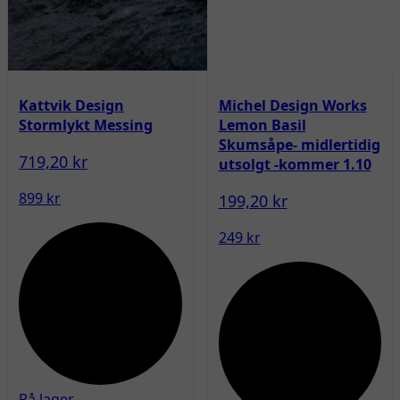
Kattvik Design
Michel Design Works
Stormlykt Messing
Lemon Basil
Skumsåpe- midlertidig
719,20 kr
utsolgt -kommer 1.10
899 kr
199,20 kr
249 kr
På lager