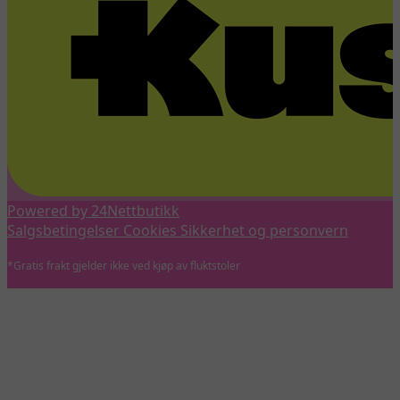
Powered by 24Nettbutikk
Salgsbetingelser
Cookies
Sikkerhet og personvern
*Gratis frakt gjelder ikke ved kjøp av fluktstoler