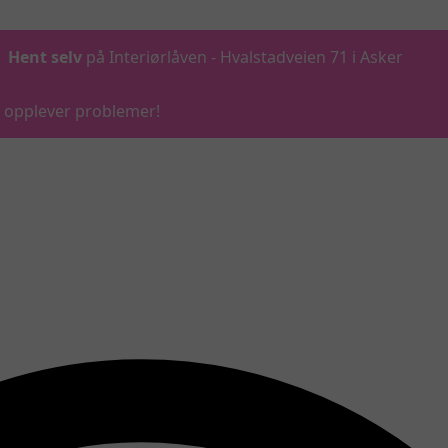
Hent selv
på Interiørlåven - Hvalstadveien 71 i Asker
du opplever problemer!