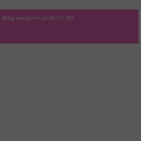
Ring oss
gjerne på 992 57 899