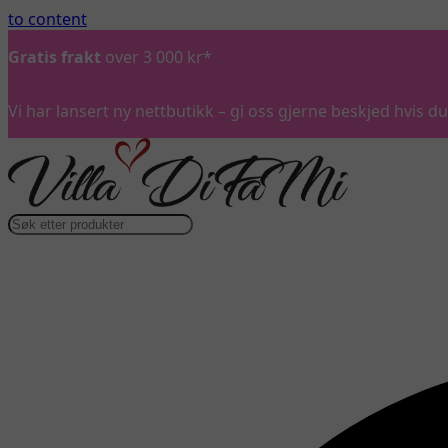
to content
Gratis frakt
over 3 000 kr*
Vi har lansert ny nettbutikk – gi oss gjerne beskjed hvis 