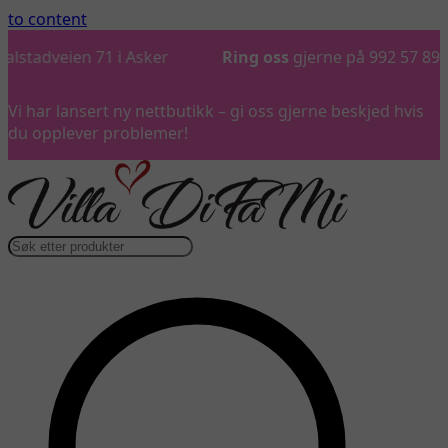
to content
Ring oss
gjerne på 992 57 899
…
Vi har lansert ny nettbutikk – gi oss gjerne beskjed hvis
du opplever problemer!