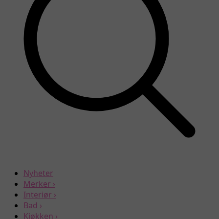
Nyheter
Merker
›
Interiør
›
Bad
›
Kjøkken
›