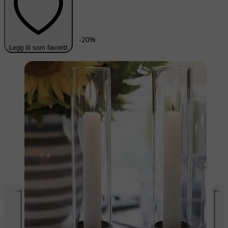
-
20
%
Legg til som favoritt