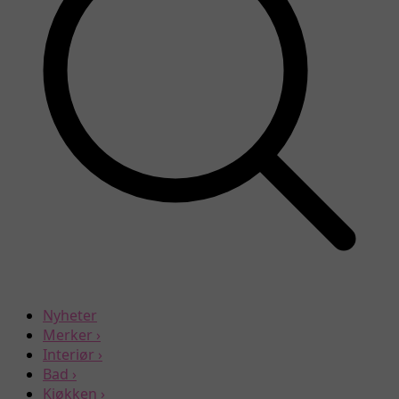
Nyheter
Merker
›
Interiør
›
Bad
›
Kjøkken
›