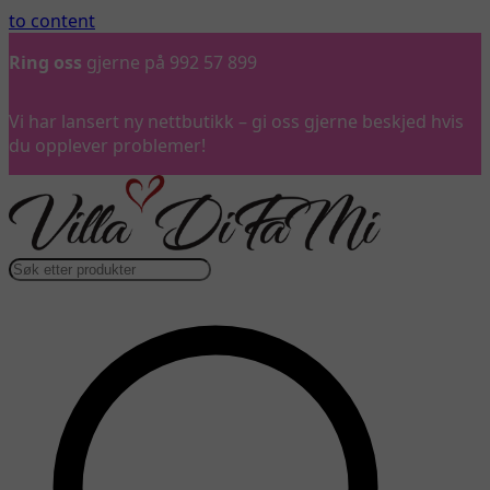
to content
Ring oss
gjerne på 992 57 899
Vi har lansert ny nettbutikk – gi oss gjerne beskjed hvis
du opplever problemer!