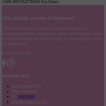
CARE INSTRUCTIONS
Dry Clean.
Villa DiFaMi skatter til hjemmet
VillaDiFaMi selger interiør fra kjente merker som
Mateus,SabreParis og Søgne.I tillegg vidunderlige såper
fra MichelDesign og Marius Faber og resirkulerte vesker
fra Handed By.
Org. 919577142
Kontakt oss
Hvalstadveien 71
1395 Hvalstad
Tlf:
99257899
post@villadifami.no