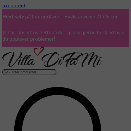
to content
Ring oss
gjerne på 992 57 899
Vi har lansert ny nettbutikk – gi oss gjerne beskjed hvis
du opplever problemer!