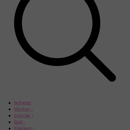
Nyheter
Merker
›
Interiør
›
Bad
›
Kjøkken
›