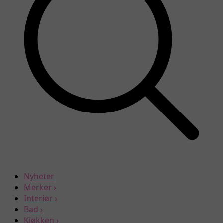
Nyheter
Merker
›
Interiør
›
Bad
›
Kjøkken
›