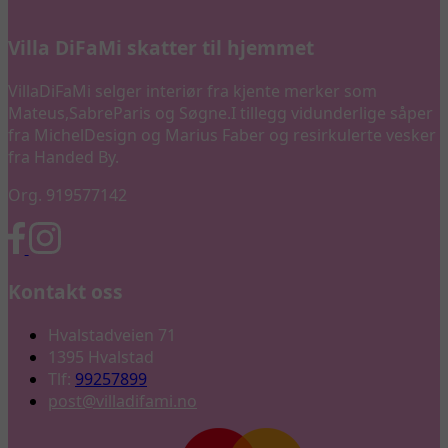
Villa DiFaMi skatter til hjemmet
VillaDiFaMi selger interiør fra kjente merker som
Mateus,SabreParis og Søgne.I tillegg vidunderlige såper
fra MichelDesign og Marius Faber og resirkulerte vesker
fra Handed By.
Org. 919577142
Kontakt oss
Hvalstadveien 71
1395 Hvalstad
Tlf:
99257899
post@villadifami.no