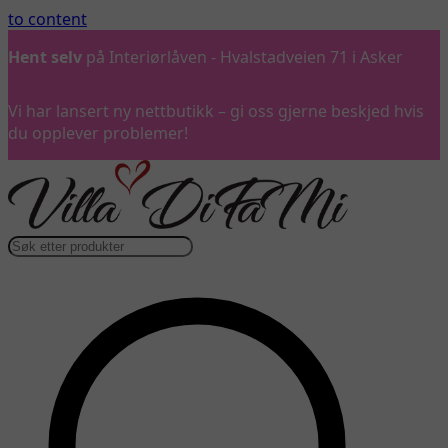
to content
Ring oss
gjerne på 992 57 899
Vi har lansert ny nettbutikk – gi oss gjerne beskjed hvis
du opplever problemer!