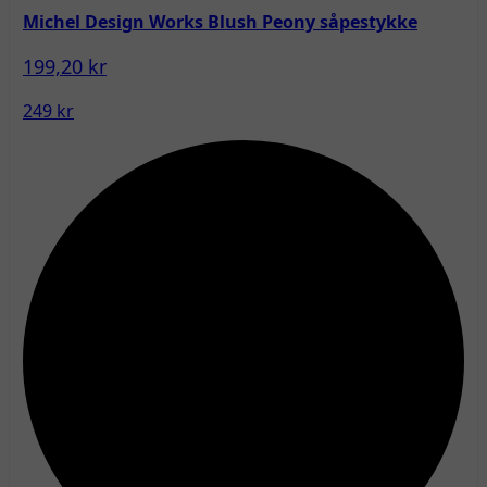
Michel Design Works Blush Peony såpestykke
199,20 kr
249 kr