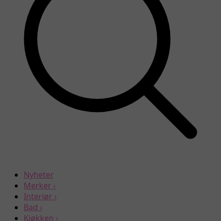
Nyheter
Merker
›
Interiør
›
Bad
›
Kjøkken
›