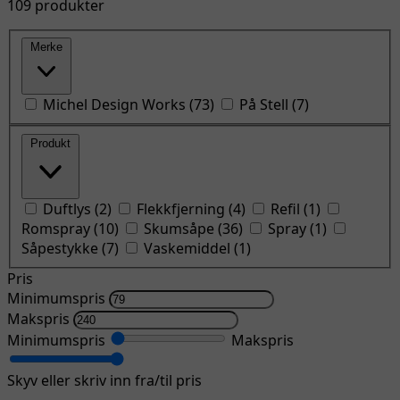
109 produkter
Merke
Michel Design Works
(
73
)
På Stell
(
7
)
Produkt
Duftlys
(
2
)
Flekkfjerning
(
4
)
Refil
(
1
)
Romspray
(
10
)
Skumsåpe
(
36
)
Spray
(
1
)
Såpestykke
(
7
)
Vaskemiddel
(
1
)
Pris
Minimumspris
Makspris
Minimumspris
Makspris
Skyv eller skriv inn fra/til pris