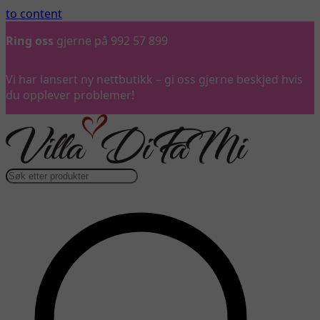
to content
Gratis frakt
over 3 000 kr*
Vi har lansert ny nettbutikk – gi oss gjerne beskjed hvis
du opplever problemer!