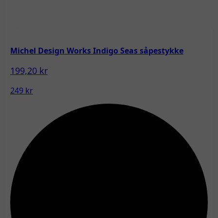
Michel Design Works Indigo Seas såpestykke
199,20 kr
249 kr