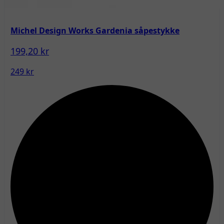
Michel Design Works Gardenia såpestykke
199,20 kr
249 kr