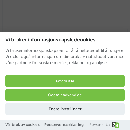
Vi bruker informasjonskapsler/cookies
Michel Design Works L`Orange såpestykke
Vi bruker informasjonskapsler for å få nettstedet til å fungere
199,20 kr
Vi deler også informasjon om din bruk av nettstedet vårt med
våre partnere for sosiale medier, reklame og analyse.
249 kr
Godta alle
Godta nødvendige
Endre innstillinger
Vår bruk av cookies
Personvernærklæring
Powered by