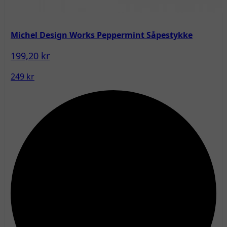
Michel Design Works Peppermint Såpestykke
199,20 kr
249 kr