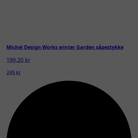
Michel Design Works winter Garden såpestykke
199,20 kr
249 kr