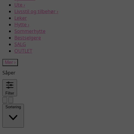
Ute
›
Livsstil og tilbehør
›
Leker
Hytte
›
Sommerhytte
Bestselgere
SALG
OUTLET
Mer
›
Såper
Filter
Sortering