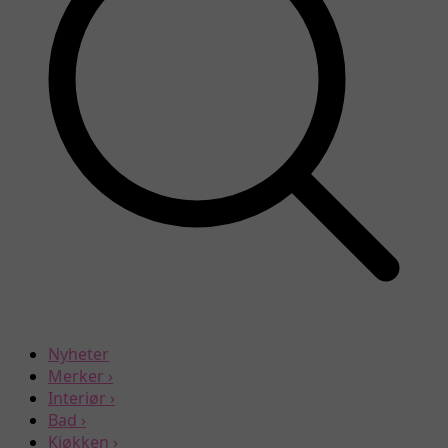
Nyheter
Merker
›
Interiør
›
Bad
›
Kjøkken
›