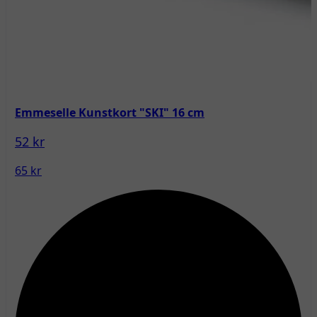
Emmeselle Kunstkort "SKI" 16 cm
52 kr
65 kr