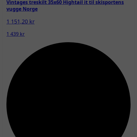
Vintages treskilt 35x60 Hightail it til skisportens
vugge Norge
1 151,20 kr
1 439 kr