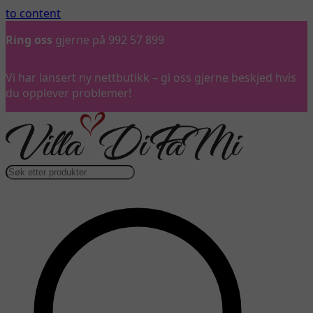
to content
Gratis frakt
over 3 000 kr*
…
Vi har lansert ny nettbutikk – gi oss gjerne beskjed hvis
du opplever problemer!