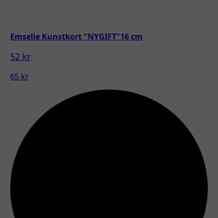
Emselle Kunstkort "NYGIFT"16 cm
52 kr
65 kr