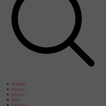
Nyheter
Merker
›
Interiør
›
Bad
›
Kjøkken
›