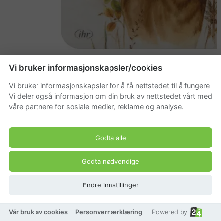
Vi bruker informasjonskapsler/cookies
Coaster
Vi bruker informasjonskapsler for å få nettstedet til å fungere
39,20 kr
Vi deler også informasjon om din bruk av nettstedet vårt med
våre partnere for sosiale medier, reklame og analyse.
49 kr
Godta alle
Godta nødvendige
Endre innstillinger
Vår bruk av cookies
Personvernærklæring
Powered by