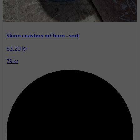
Skinn coasters m/ horn - sort
63,20 kr
79 kr