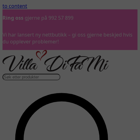
to content
Gratis frakt
over 3 000 kr*
Vi har lansert ny nettbutikk – gi oss gjerne beskjed hvis
du opplever problemer!