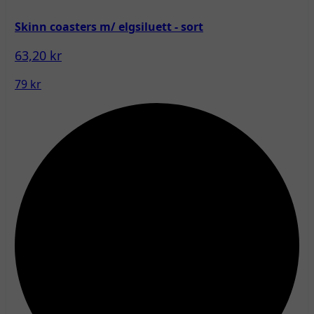
Skinn coasters m/ elgsiluett - sort
63,20 kr
79 kr