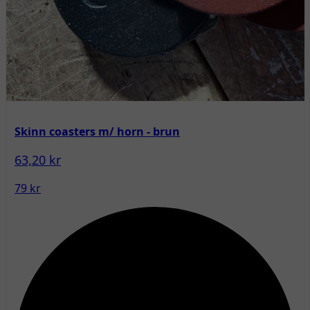
Skinn coasters m/ horn - brun
63,20 kr
79 kr