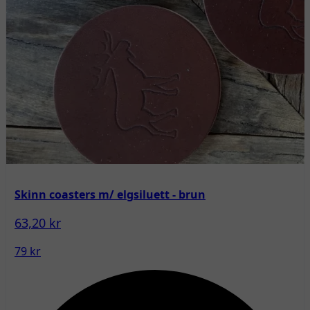
Skinn coasters m/ elgsiluett - brun
63,20 kr
79 kr