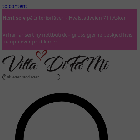
to content
Hent selv
på Interiørlåven - Hvalstadveien 71 i Asker
Vi har lansert ny nettbutikk – gi oss gjerne beskjed hvis
du opplever problemer!