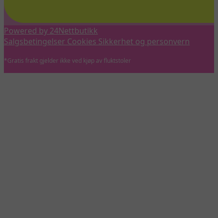
Powered by 24Nettbutikk
Salgsbetingelser
Cookies
Sikkerhet og personvern
*Gratis frakt gjelder ikke ved kjøp av fluktstoler