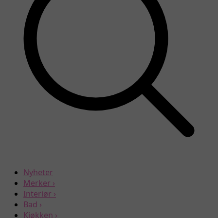
Nyheter
Merker
›
Interiør
›
Bad
›
Kjøkken
›