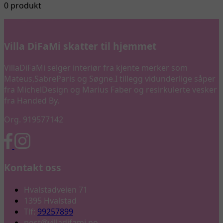
0 produkt
Villa DiFaMi skatter til hjemmet
VillaDiFaMi selger interiør fra kjente merker som
Mateus,SabreParis og Søgne.I tillegg vidunderlige såper
fra MichelDesign og Marius Faber og resirkulerte vesker
fra Handed By.
Org. 919577142
Kontakt oss
Hvalstadveien 71
1395 Hvalstad
Tlf:
99257899
post@villadifami.no