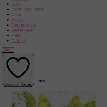
Ute
›
Livsstil og tilbehør
›
Leker
Hytte
›
Sommerhytte
Bestselgere
SALG
OUTLET
Mer
›
-
20
%
Legg til som favoritt