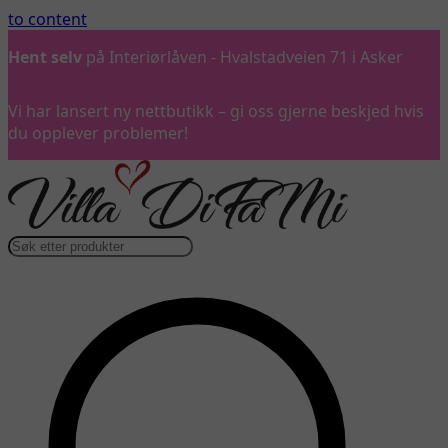
to content
adveien 71 i Asker
Ring oss
gjerne på 992 57 899
Vi har lansert ny nettbutikk – gi oss gjerne beskjed hvis
du opplever problemer!