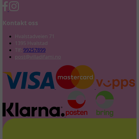
Kontakt oss
Hvalstadveien 71
1395 Hvalstad
Tlf:
99257899
post@villadifami.no