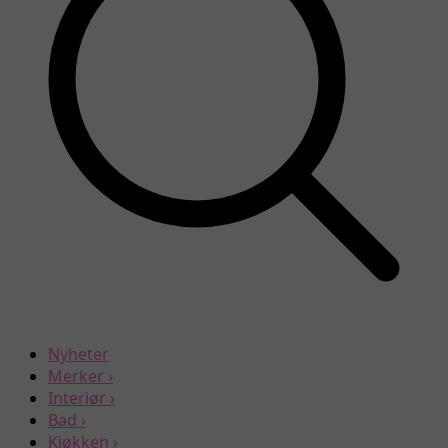
Nyheter
Merker
›
Interiør
›
Bad
›
Kjøkken
›