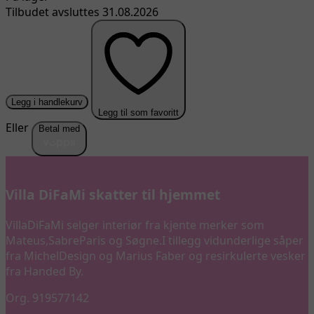
Tilbudet avsluttes 31.08.2026
Legg i handlekurv
Legg til som favoritt
Eller
Betal med
Villa DiFaMi skatter til hjemmet
VillaDiFaMi selger interiør fra kjente merker som
Mateus,SabreParis og Søgne.I tillegg vidunderlige såper
fra MichelDesign og Marius Faber og resirkulerte vesker
fra Handed By.
Org. 919577142