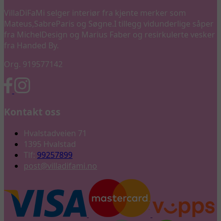
VillaDiFaMi selger interiør fra kjente merker som
Mateus,SabreParis og Søgne.I tillegg vidunderlige såper
fra MichelDesign og Marius Faber og resirkulerte vesker
fra Handed By.
Org. 919577142
Kontakt oss
Hvalstadveien 71
1395 Hvalstad
Tlf:
99257899
post@villadifami.no