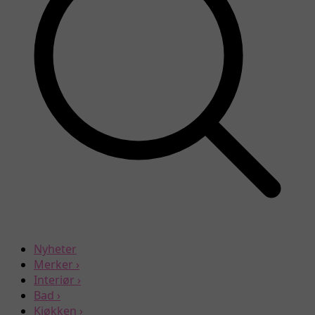
Nyheter
Merker
›
Interiør
›
Bad
›
Kjøkken
›