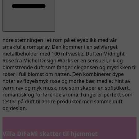
ndre stemningen i et rom på et øyeblikk med vår
smakfulle romspray. Den kommer i en sølvfarget
metallbeholder med 100 ml væske. Duften Midnight
Rose fra Michel Design Works er en sensuell, rik og
blomstrende duft som fanger elegansen og mystikken til
roser i full blomst om natten. Den kombinerer dype
noter av fløyelsmyk rose og mørke bær, med et hint av
varm rav og myk musk, noe som skaper en sofistikert,
romantisk og forførende aroma. Fungerer perfekt som
tester på duft til andre produkter med samme duft
og design.
Villa DiFaMi skatter til hjemmet