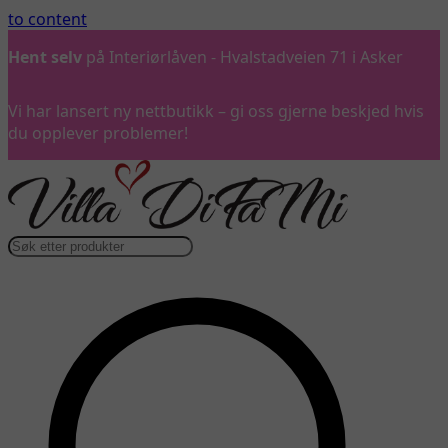
to content
Hent selv
på Interiørlåven - Hvalstadveien 71 i Asker
Vi har lansert ny nettbutikk – gi oss gjerne beskjed hvis
du opplever problemer!