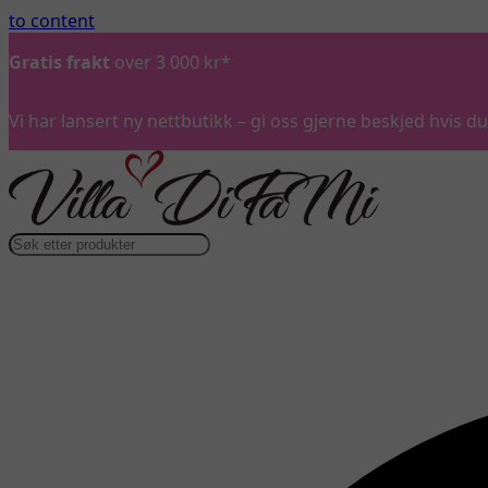
to content
Gratis frakt
over 3 000 kr*
Vi har lansert ny nettbutikk – gi oss gjerne beskjed hvis 