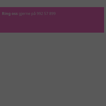
Ring oss
gjerne på 992 57 899