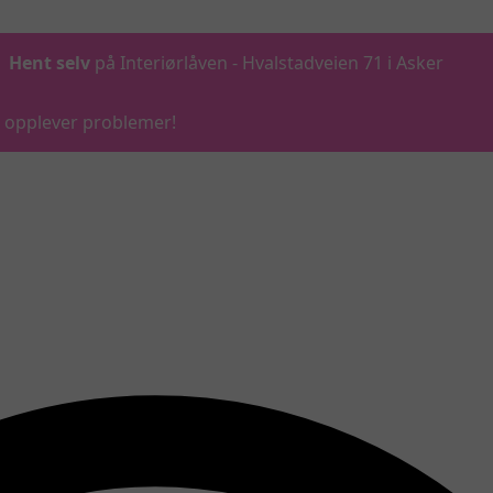
Hent selv
på Interiørlåven - Hvalstadveien 71 i Asker
du opplever problemer!