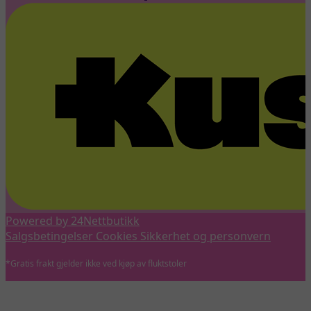
Powered by 24Nettbutikk
Salgsbetingelser
Cookies
Sikkerhet og personvern
*Gratis frakt gjelder ikke ved kjøp av fluktstoler