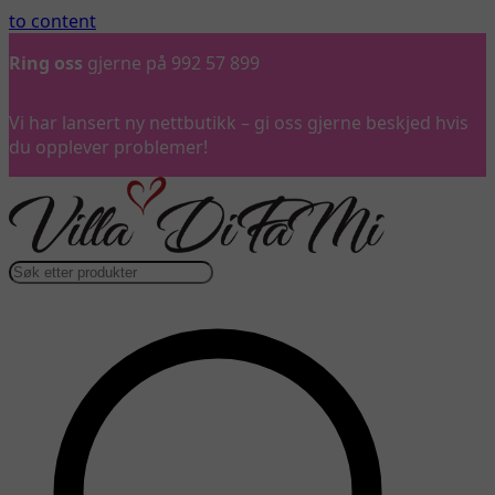
to content
Ring oss
gjerne på 992 57 899
Vi har lansert ny nettbutikk – gi oss gjerne beskjed hvis
du opplever problemer!