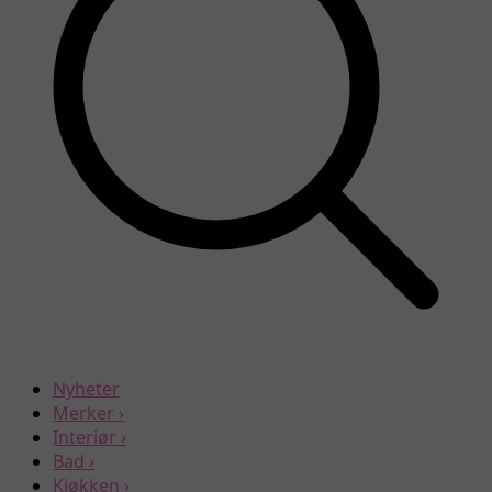
Nyheter
Merker
›
Interiør
›
Bad
›
Kjøkken
›