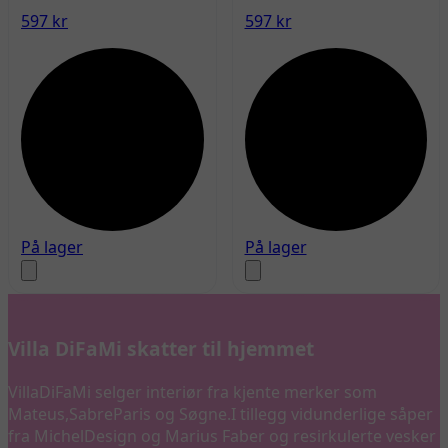
597 kr
597 kr
På lager
På lager
Villa DiFaMi skatter til hjemmet
VillaDiFaMi selger interiør fra kjente merker som
Mateus,SabreParis og Søgne.I tillegg vidunderlige såper
fra MichelDesign og Marius Faber og resirkulerte vesker