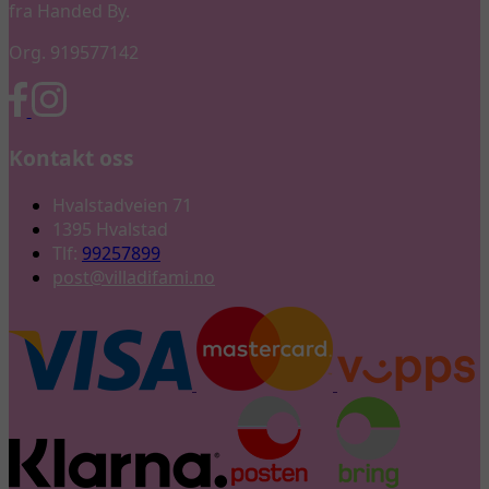
fra Handed By.
Org. 919577142
Kontakt oss
Hvalstadveien 71
1395 Hvalstad
Tlf:
99257899
post@villadifami.no