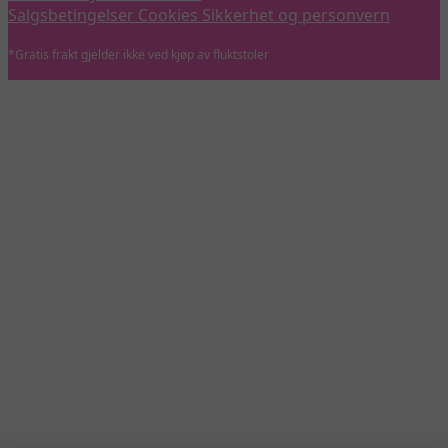
Salgsbetingelser
Cookies
Sikkerhet og personvern
*Gratis frakt gjelder ikke ved kjøp av fluktstoler