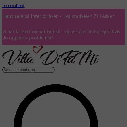
to content
r
Ring oss
gjerne på 992 57 899
Vi har lansert ny nettbutikk – gi oss gjerne beskjed hvis
du opplever problemer!