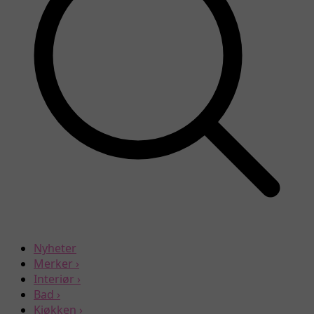
Nyheter
Merker
›
Interiør
›
Bad
›
Kjøkken
›