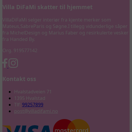
Villa DiFaMi skatter til hjemmet
VillaDiFaMi selger interiør fra kjente merker som
Mateus,SabreParis og Søgne.I tillegg vidunderlige såper
fra MichelDesign og Marius Faber og resirkulerte vesker
fra Handed By.
Org. 919577142
Kontakt oss
Hvalstadveien 71
1395 Hvalstad
Tlf:
99257899
post@villadifami.no